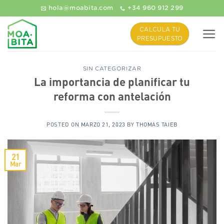
Saltar
hola@moabita.com
+34 960 912 299
al
contenido
CALCULA TU
PRESUPUESTO
SIN CATEGORIZAR
La importancia de planificar tu
reforma con antelación
POSTED ON
MARZO 21, 2023
BY
THOMAS TAIEB
21
Mar