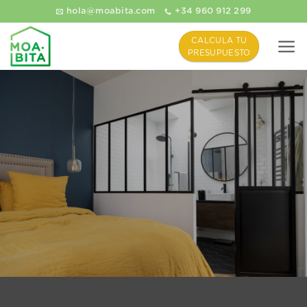
Saltar
hola@moabita.com
+34 960 912 299
al
contenido
CALCULA TU
PRESUPUESTO