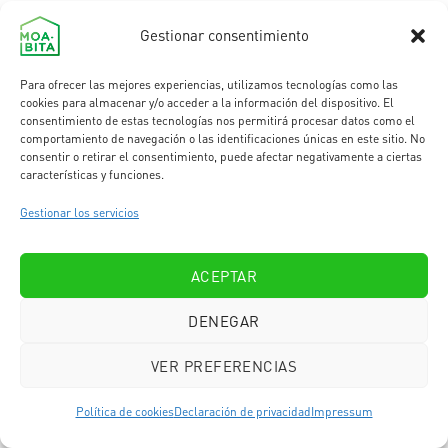
Gestionar consentimiento
Para ofrecer las mejores experiencias, utilizamos tecnologías como las
cookies para almacenar y/o acceder a la información del dispositivo. El
consentimiento de estas tecnologías nos permitirá procesar datos como el
Si por lo contrario, estas pensando en realizar una reforma
comportamiento de navegación o las identificaciones únicas en este sitio. No
en tu cocina con un diseño espectacular y acogedor sin
consentir o retirar el consentimiento, puede afectar negativamente a ciertas
características y funciones.
contar con materiales que duren para toda la vida porque
quizás sabes que te gusta reformar tu cocina cada 5-10
Gestionar los servicios
años, entonces
la madera es una opción perfecta
. Tu cocina
será noble y cálida y no querrás moverte de ahí. Eso sí, sin
olvidar el mantenimiento que este material necesita para
ACEPTAR
que te dure en buenas condiciones el tiempo que quieras
conservarla antes de la nueva reforma de tu cocina.
DENEGAR
En definitiva, esta guía os ayudará a sentiros identificados
VER PREFERENCIAS
con cada situación de reforma que se os presente y os será
de gran utilidad para entender las diferencias entre cada
Política de cookies
Declaración de privacidad
Impressum
material destinado a la encimera de tu cocina. Os damos