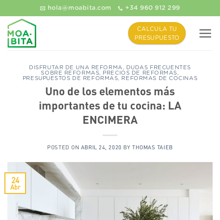
Saltar
hola@moabita.com
+34 960 912 299
al
contenido
CALCULA TU
PRESUPUESTO
DISFRUTAR DE UNA REFORMA
,
DUDAS FRECUENTES
SOBRE REFORMAS
,
PRECIOS DE REFORMAS
,
PRESUPUESTOS DE REFORMAS
,
REFORMAS DE COCINAS
Uno de los elementos más
importantes de tu cocina: LA
ENCIMERA
POSTED ON
ABRIL 24, 2020
BY
THOMAS TAIEB
24
Abr