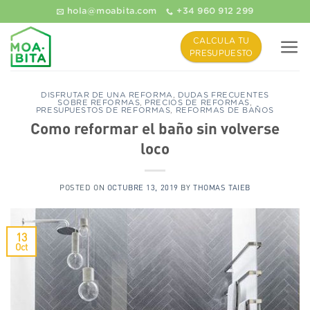
Saltar
hola@moabita.com
+34 960 912 299
al
contenido
CALCULA TU
PRESUPUESTO
DISFRUTAR DE UNA REFORMA
,
DUDAS FRECUENTES
SOBRE REFORMAS
,
PRECIOS DE REFORMAS
,
PRESUPUESTOS DE REFORMAS
,
REFORMAS DE BAÑOS
Como reformar el baño sin volverse
loco
POSTED ON
OCTUBRE 13, 2019
BY
THOMAS TAIEB
13
Oct