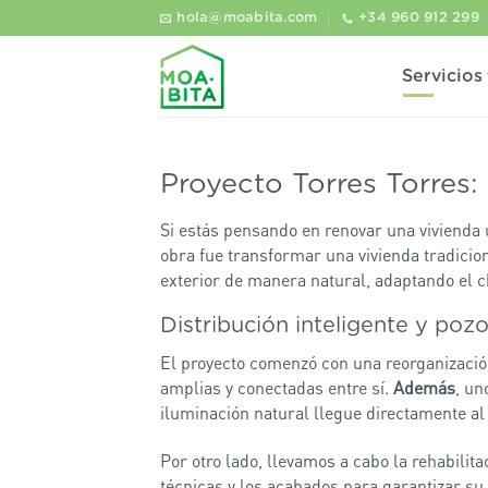
Saltar
hola@moabita.com
+34 960 912 299
al
contenido
Servicios
Proyecto Torres Torres:
Si estás pensando en renovar una vivienda 
obra fue transformar una vivienda tradicio
exterior de manera natural, adaptando el ch
Distribución inteligente y pozo
El proyecto comenzó con una reorganizació
amplias y conectadas entre sí.
Además
, un
iluminación natural llegue directamente al 
Por otro lado, llevamos a cabo la rehabilit
técnicas y los acabados para garantizar su