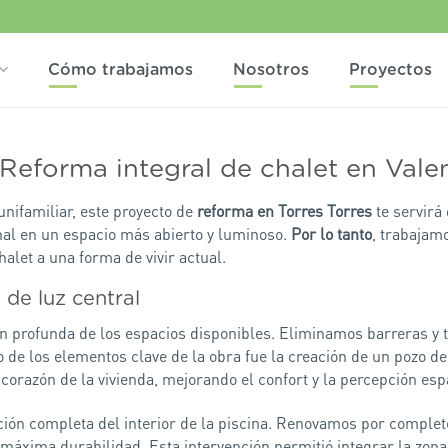
Cómo trabajamos
Nosotros
Proyectos
 Reforma integral de chalet en Vale
unifamiliar, este proyecto de
reforma en Torres Torres
te servirá 
nal en un espacio más abierto y luminoso.
Por lo tanto
, trabajamo
alet a una forma de vivir actual.
 de luz central
n profunda de los espacios disponibles. Eliminamos barreras y 
o de los elementos clave de la obra fue la creación de un pozo d
corazón de la vivienda, mejorando el confort y la percepción esp
ación completa del interior de la piscina. Renovamos por completo
 máxima durabilidad. Esta intervención permitió integrar la zona