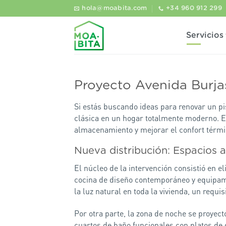
Saltar
hola@moabita.com
+34 960 912 299
al
contenido
Servicios
Proyecto Avenida Burja
Si estás buscando ideas para renovar un pi
clásica en un hogar totalmente moderno. El 
almacenamiento y mejorar el confort térmico
Nueva distribución: Espacios a
El núcleo de la intervención consistió en el
cocina de diseño contemporáneo y equipamie
la luz natural en toda la vivienda, un requi
Por otra parte, la zona de noche se proye
cuartos de baño funcionales con platos de