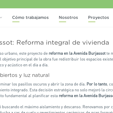
Cómo trabajamos
Nosotros
Proyectos
ssot: Reforma integral de vivienda
so urbano, este proyecto de
reforma en la Avenida Burjassot
te 
objetivo principal de la obra fue redistribuir los espacios exis
 y acústico en el día a día.
biertos y luz natural
iminar los pasillos oscuros y abrir la zona de día.
Por lo tanto
, c
nto integrado. Esta decisión estratégica no solo mejoró la circu
sito fundamental al planificar esta
reforma en la Avenida Burjass
ctó buscando el máximo aislamiento y descanso. Renovamos por 
 ducha a ras de suelo y revestimientos cerámicos de gran format