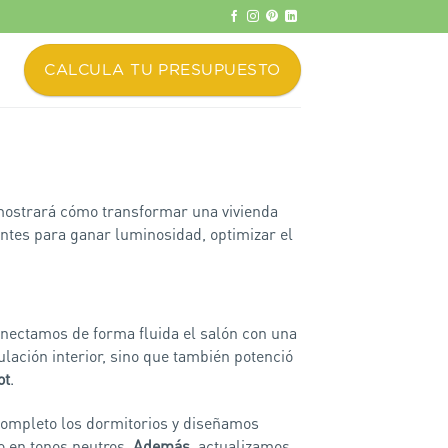
CALCULA TU PRESUPUESTO
mostrará cómo transformar una vivienda
tentes para ganar luminosidad, optimizar el
onectamos de forma fluida el salón con una
lación interior, sino que también potenció
ot
.
completo los dormitorios y diseñamos
o en tonos neutros.
Además
, actualizamos