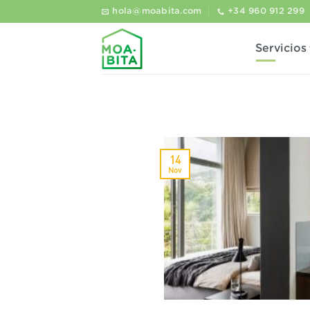
Saltar
hola@moabita.com
+34 960 912 299
al
contenido
Servicios
14
Nov