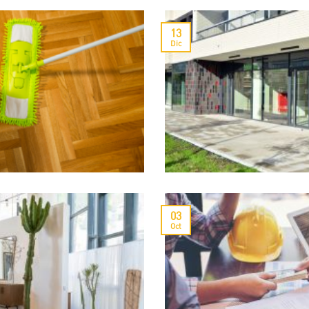
13
Dic
03
Oct